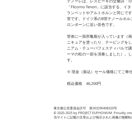
テノーレは、レスピーギの交響詩「ロ
「Flicorno Tenori」に該当
ランペットやアルトホルンと同じです
管です。ドイツ系のB管テノールホル
ロンボーンに近い音色です。
管体に一箇所亀裂が入っています（画
ニキュアを塗ったり、テーピングをし
ニアム・テューバフェスティバルで講
ーマの松の一節を演奏しました）。し
す。
※ 現金（振込）セール価格にてご奉
税込価格 46,200円
東京都公安委員会許可 第303290408320号
© 2020-2025 by PROJECT EUPHONIUM. Proudly cre
当サイトに記載の文章および掲示された画像の無断転