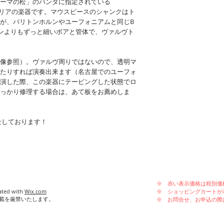
ーマの松」のバンダに指定されている
する、イタリアの楽器です。マウスピースのシャンクはト
が、バリトンホルンやユーフォニアムと同じB
ンよりもずっと細いボアと管体で、ヴァルヴト
像参照）。ヴァルヴ周りではないので、透明マ
たりすれば演奏出来ます（名古屋でのユーフォ
演した際、この楽器にテーピングした状態でロ
っかり修理する場合は、あて板をお薦めしま
仕しております！
※ 赤い表示価格は税別価
ated with
Wix.com
※ ショッピングカートが
載を厳禁いたします。
※ お問合せ、お申込の際