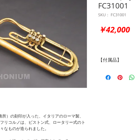
FC31001
SKU： FC31001
価
￥42,000
格
【付属品】
なし
（画像のマウスピース
ALOY 教授事務所）の刻印が入った、イタリアのローマ製、
フリコルノは、ビストン式、ロータリー式のト
々なものが造られました。