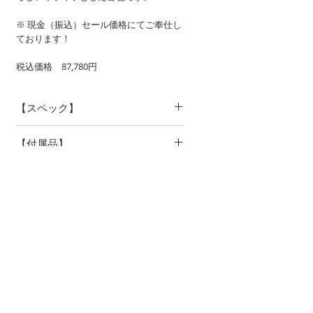
※ 現金（振込）セール価格にてご奉仕し
ております！
税込価格 87,780円
【スペック】
B♭管 3ヴァルヴ
【付属品】
シルバープレート仕上
ロングスタイル
ハードケース
【状態】
※マウスピースは撮影用です。付属しま
ヴァルヴ：良好
せん
スライド：良好
メッキ ：ほぼ残っています。
凹み等 ：マウスパイプに若干歪みがあ
ります。
他ごく小さい凹みがいくつか
あります。
傷 ：使用に伴うものがあります。