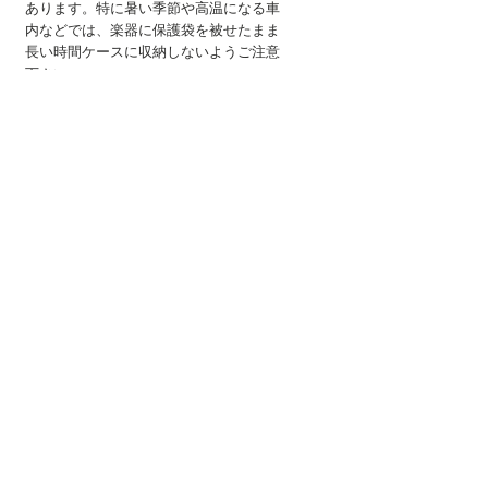
あります。特に暑い季節や高温になる車
内などでは、楽器に保護袋を被せたまま
長い時間ケースに収納しないようご注意
下さい。
※ 縫った糸がほつれていたり、ロゴが
かすれている場合があります。
​※ 消費税、日本郵便クリックポストに
よる送料込みの価格で掲載しています。
※
本商品は AMUSE のテナーホーン・
バリトンに使用しているため、在庫の状
況によって販売を休止します。ご容赦下
さい。
東京都公安委員会許可 第303290408320号